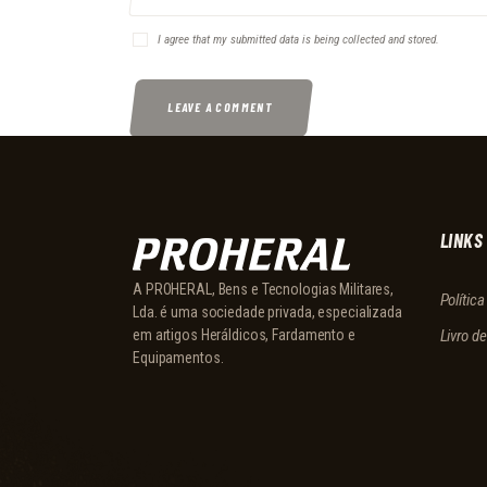
I agree that my submitted data is being collected and stored.
LINKS
A PROHERAL, Bens e Tecnologias Militares,
Polític
Lda. é uma sociedade privada, especializada
Livro d
em artigos Heráldicos, Fardamento e
Equipamentos.