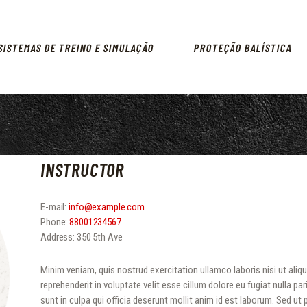
ARMAMENTO
SISTEMAS DE TREINO E
SISTEMAS DE TREINO E SIMULAÇÃO
PROTEÇÃO BALÍSTICA
SIMULAÇÃO
PROTEÇÃO BALÍSTICA
PRODUTOS
INSTRUCTOR
E-mail:
info@example.com
Phone:
88001234567
Address:
350 5th Ave
Minim veniam, quis nostrud exercitation ullamco laboris nisi ut ali
reprehenderit in voluptate velit esse cillum dolore eu fugiat nulla p
sunt in culpa qui officia deserunt mollit anim id est laborum. Sed ut 