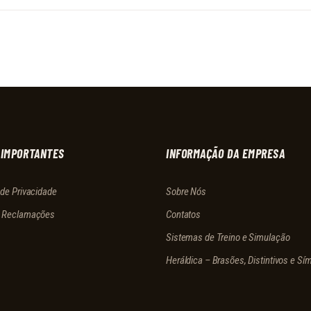
 IMPORTANTES
INFORMAÇÃO DA EMPRESA
a de Privacidade
Sobre Nós
e Reclamações
Contatos
Sistemas de Treino e Simulação
Heráldica – Brasões, Distintivos e Sí