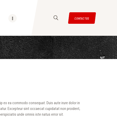
CONTACTOS
quip ex ea commodo consequat. Duis aute irure dolor in
ariatur. Excepteur sint occaecat cupidatat non proident,
perspiciatis unde omnis iste natus error sit.