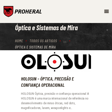
ARMAMENTO
Óptica e Sistemas de Mira
SISTEMAS DE TREINO E
SIMULAÇÃO
HOME
TODOS OS ARTIGOS
...
PROTEÇÃO BALÍSTICA
ÓPTICA E SISTEMAS DE MIRA
PRODUTOS
HOLOSUN – ÓPTICA, PRECISÃO E
CONFIANÇA OPERACIONAL
HOLOSUN Óptica, precisão e confiança operacional A
HOLOSUN é uma marca internacional de referência no
desenvolvimento de miras óticas, red dots,
magnificadores, lasers, weaponlights e…