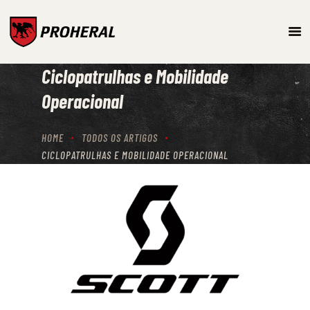
ARMAMENTO
Ciclopatrulhas e Mobilidade
SISTEMAS DE TREINO E
SIMULAÇÃO
Operacional
PROTEÇÃO BALÍSTICA
PRODUTOS
HOME
TODOS OS ARTIGOS
CICLOPATRULHAS E MOBILIDADE OPERACIONAL