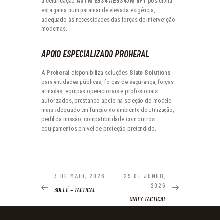
a certificação
ASTM E3347/E3347M RF1
posiciona
esta gama num patamar de elevada exigência,
adequado às necessidades das forças de intervenção
modernas.
APOIO ESPECIALIZADO PROHERAL
A
Proheral
disponibiliza soluções
Slate Solutions
para entidades públicas, forças de segurança, forças
armadas, equipas operacionais e profissionais
autorizados, prestando apoio na seleção do modelo
mais adequado em função do ambiente de utilização,
perfil da missão, compatibilidade com outros
equipamentos e nível de proteção pretendido.
NAVEGAÇÃO
DE
3 DE MAIO, 2026
29 DE JUNHO,
PREVIOUS
NEXT
2026
POST:
POST:
ARTIGOS
BOLLÉ – TACTICAL
UNITY TACTICAL