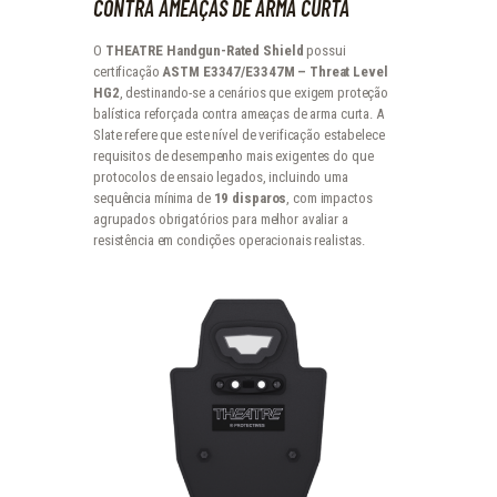
CONTRA AMEAÇAS DE ARMA CURTA
O
THEATRE Handgun-Rated Shield
possui
certificação
ASTM E3347/E3347M – Threat Level
HG2
, destinando-se a cenários que exigem proteção
balística reforçada contra ameaças de arma curta. A
Slate refere que este nível de verificação estabelece
requisitos de desempenho mais exigentes do que
protocolos de ensaio legados, incluindo uma
sequência mínima de
19 disparos
, com impactos
agrupados obrigatórios para melhor avaliar a
resistência em condições operacionais realistas.