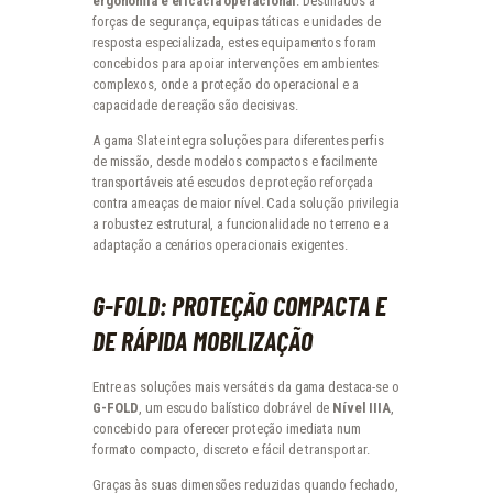
ergonomia e eficácia operacional
. Destinados a
forças de segurança, equipas táticas e unidades de
resposta especializada, estes equipamentos foram
concebidos para apoiar intervenções em ambientes
complexos, onde a proteção do operacional e a
capacidade de reação são decisivas.
A gama Slate integra soluções para diferentes perfis
de missão, desde modelos compactos e facilmente
transportáveis até escudos de proteção reforçada
contra ameaças de maior nível. Cada solução privilegia
a robustez estrutural, a funcionalidade no terreno e a
adaptação a cenários operacionais exigentes.
G-FOLD: PROTEÇÃO COMPACTA E
DE RÁPIDA MOBILIZAÇÃO
Entre as soluções mais versáteis da gama destaca-se o
G-FOLD
, um escudo balístico dobrável de
Nível IIIA
,
concebido para oferecer proteção imediata num
formato compacto, discreto e fácil de transportar.
Graças às suas dimensões reduzidas quando fechado,