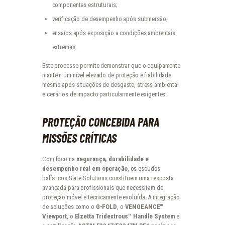
componentes estruturais;
verificação de desempenho após submersão;
ensaios após exposição a condições ambientais
extremas.
Este processo permite demonstrar que o equipamento
mantém um nível elevado de proteção e fiabilidade
mesmo após situações de desgaste, stress ambiental
e cenários de impacto particularmente exigentes.
PROTEÇÃO CONCEBIDA PARA
MISSÕES CRÍTICAS
Com foco na
segurança, durabilidade e
desempenho real em operação
, os escudos
balísticos Slate Solutions constituem uma resposta
avançada para profissionais que necessitam de
proteção móvel e tecnicamente evoluída. A integração
de soluções como o
G-FOLD
, o
VENGEANCE™
Viewport
, o
Elzetta Tridextrous™ Handle System
e