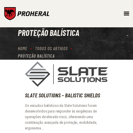
ARMAMENTO
PROTEÇÃO BALÍSTICA
SISTEMAS DE TREINO E
SIMULAÇÃO
HOME
TODOS OS ARTIGOS
PROTEÇÃO BALÍSTICA
PROTEÇÃO BALÍSTICA
PRODUTOS
SLATE SOLUTIONS – BALISTIC SHIELDS
Os escudos balísticos da Slate Solutions foram
desenvolvidos para responder às exigências de
operações de elevado risco, oferecendo uma
combinação avançada de proteção, mobilidade,
ergonomia…