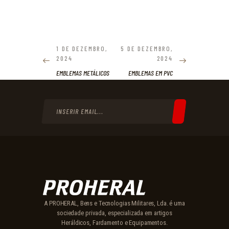
NAVEGAÇÃO
DE
1 DE DEZEMBRO,
5 DE DEZEMBRO,
PREVIOUS
NEXT
2024
2024
POST:
POST:
ARTIGOS
EMBLEMAS METÁLICOS
EMBLEMAS EM PVC
A PROHERAL, Bens e Tecnologias Militares, Lda. é uma
sociedade privada, especializada em artigos
Heráldicos, Fardamento e Equipamentos.