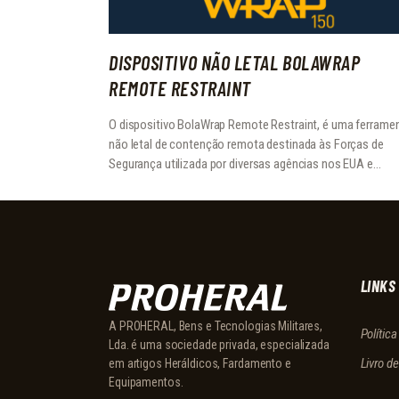
DISPOSITIVO NÃO LETAL BOLAWRAP
REMOTE RESTRAINT
O dispositivo BolaWrap Remote Restraint, é uma ferrame
não letal de contenção remota destinada às Forças de
Segurança utilizada por diversas agências nos EUA e…
LINKS
A PROHERAL, Bens e Tecnologias Militares,
Polític
Lda. é uma sociedade privada, especializada
Livro d
em artigos Heráldicos, Fardamento e
Equipamentos.