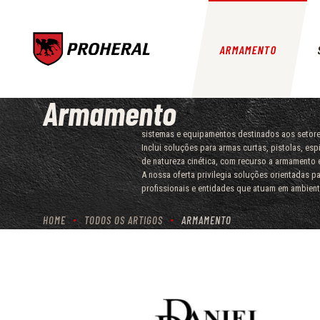
ARMAMENTO
Armamento
sistemas e equipamentos destinados aos setores
Inclui soluções para armas curtas, pistolas, e
de natureza cinética, com recurso a armamento 
A nossa oferta privilegia soluções orientadas 
profissionais e entidades que atuam em ambient
HOME
TODOS OS ARTIGOS
ARMAMENTO