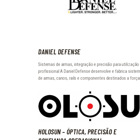
DANIEL DEFENSE
Sistemas de armas, integração e precisão para utilização
profissional A Daniel Defense desenvolve e fabrica siste
de armas, canos, rails e componentes destinados a forç
HOLOSUN – ÓPTICA, PRECISÃO E