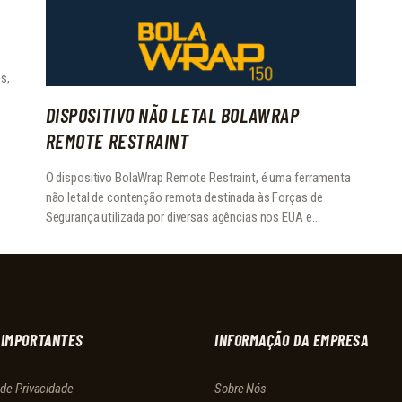
s,
DISPOSITIVO NÃO LETAL BOLAWRAP
REMOTE RESTRAINT
O dispositivo BolaWrap Remote Restraint, é uma ferramenta
não letal de contenção remota destinada às Forças de
Segurança utilizada por diversas agências nos EUA e…
 IMPORTANTES
INFORMAÇÃO DA EMPRESA
a de Privacidade
Sobre Nós