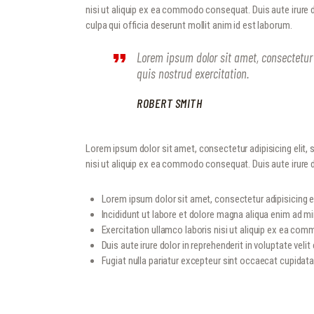
nisi ut aliquip ex ea commodo consequat. Duis aute irure do
culpa qui officia deserunt mollit anim id est laborum.
Lorem ipsum dolor sit amet, consectetur
quis nostrud exercitation.
ROBERT SMITH
Lorem ipsum dolor sit amet, consectetur adipisicing elit,
nisi ut aliquip ex ea commodo consequat. Duis aute irure dol
Lorem ipsum dolor sit amet, consectetur adipisicing el
Incididunt ut labore et dolore magna aliqua enim ad m
Exercitation ullamco laboris nisi ut aliquip ex ea c
Duis aute irure dolor in reprehenderit in voluptate velit
Fugiat nulla pariatur excepteur sint occaecat cupidat