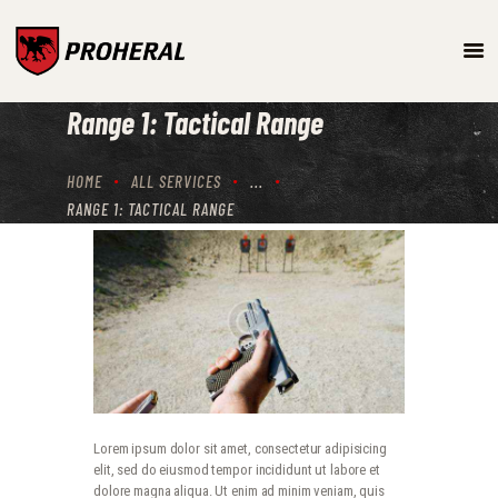
ARMAMENTO
Range 1: Tactical Range
SISTEMAS DE TREINO E
SIMULAÇÃO
HOME
ALL SERVICES
...
PROTEÇÃO BALÍSTICA
RANGE 1: TACTICAL RANGE
PRODUTOS
Lorem ipsum dolor sit amet, consectetur adipisicing
elit, sed do eiusmod tempor incididunt ut labore et
dolore magna aliqua. Ut enim ad minim veniam, quis