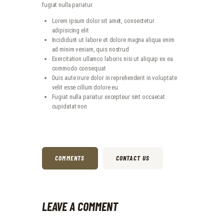
fugiat nulla pariatur.
Lorem ipsum dolor sit amet, consectetur
adipisicing elit
Incididunt ut labore et dolore magna aliqua enim
ad minim veniam, quis nostrud
Exercitation ullamco laboris nisi ut aliquip ex ea
commodo consequat
Duis aute irure dolor in reprehenderit in voluptate
velit esse cillum dolore eu
Fugiat nulla pariatur excepteur sint occaecat
cupidatat non
COMMENTS
CONTACT US
LEAVE A COMMENT