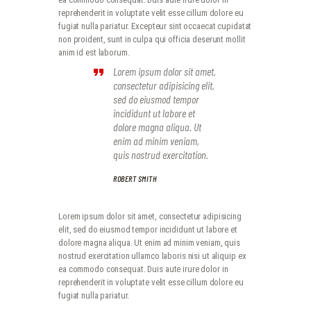
reprehenderit in voluptate velit esse cillum dolore eu
fugiat nulla pariatur. Excepteur sint occaecat cupidatat
non proident, sunt in culpa qui officia deserunt mollit
anim id est laborum.
Lorem ipsum dolor sit amet,
consectetur adipisicing elit,
sed do eiusmod tempor
incididunt ut labore et
dolore magna aliqua. Ut
enim ad minim veniam,
quis nostrud exercitation.
ROBERT SMITH
Lorem ipsum dolor sit amet, consectetur adipisicing
elit, sed do eiusmod tempor incididunt ut labore et
dolore magna aliqua. Ut enim ad minim veniam, quis
nostrud exercitation ullamco laboris nisi ut aliquip ex
ea commodo consequat. Duis aute irure dolor in
reprehenderit in voluptate velit esse cillum dolore eu
fugiat nulla pariatur.