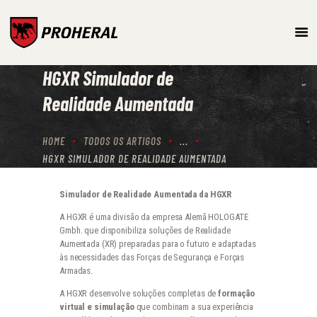
ARMAMENTO
HGXR Simulador de
SISTEMAS DE TREINO E
SIMULAÇÃO
Realidade Aumentada
PROTEÇÃO BALÍSTICA
PRODUTOS
HOME
TODOS OS ARTIGOS
...
HGXR SIMULADOR DE REALIDADE AUMENTADA
Simulador de Realidade Aumentada da HGXR
A HGXR é uma divisão da empresa Alemã HOLOGATE
Gmbh. que disponibiliza soluções de Realidade
Aumentada (XR) preparadas para o futuro e adaptadas
às necessidades das Forças de Segurança e Forças
Armadas.
A HGXR desenvolve soluções completas de
formação
virtual e simulação
que combinam a sua experiência