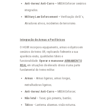
Anti-Aereo/ Anti-Carro –
MBDA Enforcer cenários
integrados.
Military Law Enforcement –
Verificação de ID´s,
Atiradores ativos, incidentes de terrorismo.
Integração de Armas e Periféricos
O HGXR incorpora equipamento, armas e objetos em
cenários de treino XR, replicando fielmente a sua
aparência exata, qualidades táteis e
funcionalidade.
Operar
e manusear
ARMAMENTO
REAL
em situações de elevado stress é uma parte
fundamental do treino militar.
Armas
– Armas ligeiras, armas longas,
metralhadoras ligeiras;
Anti-Aereo/ Anti-Carro –
MBDA Enforcer;
Não letal
– Taser, gás pimenta, bastão;
Tático
– Lanterna, algemas, visão noturna;