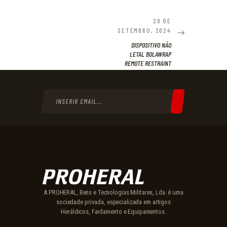
NAVEGAÇÃO
DE
20 DE
NEXT
SETEMBRO, 2024
POST:
ARTIGOS
DISPOSITIVO NÃO
LETAL BOLAWRAP
REMOTE RESTRAINT
A PROHERAL, Bens e Tecnologias Militares, Lda. é uma
sociedade privada, especializada em artigos
Heráldicos, Fardamento e Equipamentos.