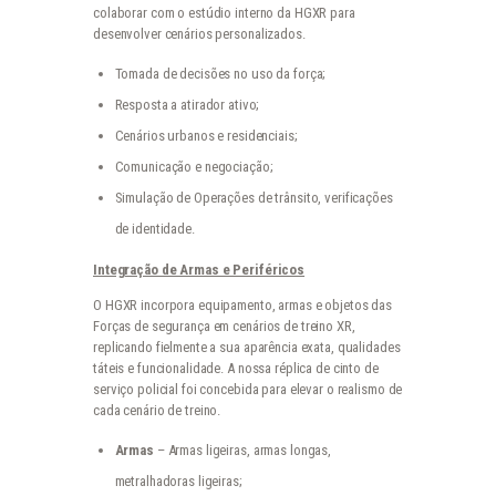
colaborar com o estúdio interno da HGXR para
desenvolver cenários personalizados.
Tomada de decisões no uso da força;
Resposta a atirador ativo;
Cenários urbanos e residenciais;
Comunicação e negociação;
Simulação de Operações de trânsito, verificações
de identidade.
Integração de Armas e Periféricos
O HGXR incorpora equipamento, armas e objetos das
Forças de segurança em cenários de treino XR,
replicando fielmente a sua aparência exata, qualidades
táteis e funcionalidade. A nossa réplica de cinto de
serviço policial foi concebida para elevar o realismo de
cada cenário de treino.
Armas
– Armas ligeiras, armas longas,
metralhadoras ligeiras;