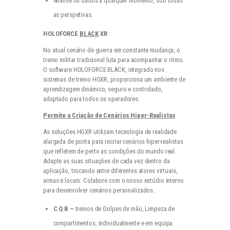
Analise os dados a qualquer momento, sob todas
as perspetivas.
HOLOFORCE
BLACK
XR
No atual cenário de guerra em constante mudança, o
treino militar tradicional luta para acompanhar o ritmo.
O software HOLOFORCE BLACK, integrado nos
sistemas de treino HGXR, proporciona um ambiente de
aprendizagem dinâmico, seguro e controlado,
adaptado para todos os operadores.
Permite a Criação de Cenários Hiper-Realistas
As soluções HGXR utilizam tecnologia de realidade
alargada de ponta para recriar cenários hiper-realistas
que refletem de perto as condições do mundo real.
Adapte as suas situações de cada vez dentro da
aplicação, trocando entre diferentes atores virtuais,
armas e locais. Colabore com o nosso estúdio interno
para desenvolver cenários personalizados.
C Q B –
treinos de Golpes de mão, Limpeza de
compartimentos, individualmente e em equipa.