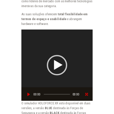
como líderes de mercado com as melhores tecnologias
imersivas da sua categoria.
As suas soluções oferecem
total flexibilidade em
termos de espaço e usabilidade
e abrangem
hardware e software.
Reprodutor
de
vídeo
00:00
00:00
O simulador HOLOFORCE XR está disponível em duas
versões, a versão
BLUE
destinada às Forças de
Segurança e a versão
BLACK
destinada às Forças