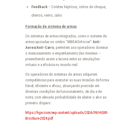
Feedback
– Coletes hápticos, cintos de choque,
cheiros, vento, calor.
Formação de sistema de armas
Os sistemas de armas integrados, como o sistema de
armas apoiadas no ombro “MBDA Enforcer”
Anti-
Aereo/Anti-Carro
, permitem aos operadores dominar
o manuseamento e empenhamento das mesmas –
preenchendo assim a lacuna entre as simulações
virtuais e a eficácia no mundo real.
Os operadores de sistemas de armas adquirem
competências para executar as suas missões de forma
fiável, eficiente e eficaz, alcançando precisão em
diversas condições de funcionamento, de dia e de
noite, com elevada probabilidade de abater o alvo ao
primeiro disparo.
https://hgxr.com/wp-content/uploads/2024/09/HGXR-
Brochure-2024.pdf